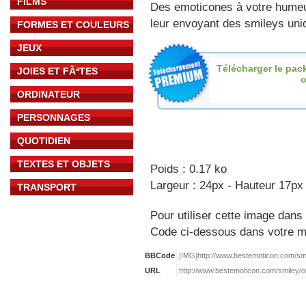
FILMS
Des emoticones à votre hume
leur envoyant des smileys uniq
FORMES ET COULEURS
JEUX
Télécharger le pac
JOIES ET FÃªTES
o
ORDINATEUR
PERSONNAGES
QUOTIDIEN
TEXTES ET OBJETS
Poids : 0.17 ko
Largeur : 24px - Hauteur 17px
TRANSPORT
Pour utiliser cette image dans 
Code ci-dessous dans votre 
BBCode
URL