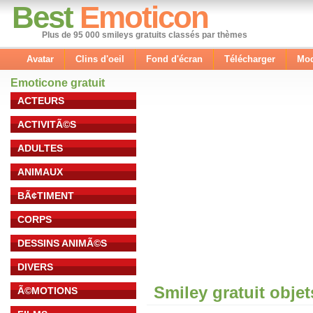
Best
Emoticon
Plus de 95 000 smileys gratuits classés par thèmes
Avatar
Clins d'oeil
Fond d'écran
Télécharger
Mod
Emoticone gratuit
ACTEURS
ACTIVITÃ©S
ADULTES
ANIMAUX
BÃ¢TIMENT
CORPS
DESSINS ANIMÃ©S
DIVERS
Smiley gratuit obje
Ã©MOTIONS