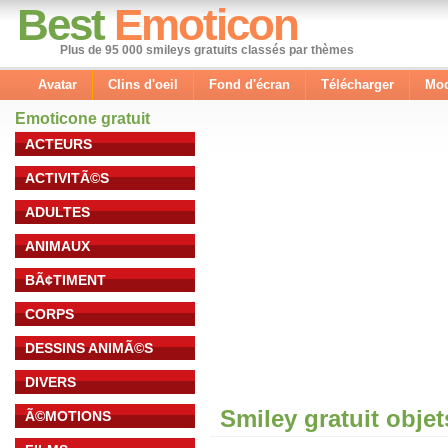
Best
Emoticon
Plus de 95 000 smileys gratuits classés par thèmes
Avatar
Clins d'oeil
Fond d'écran
Télécharger
Mod
Emoticone gratuit
ACTEURS
ACTIVITÃ©S
ADULTES
ANIMAUX
BÃ¢TIMENT
CORPS
DESSINS ANIMÃ©S
DIVERS
Smiley gratuit obje
Ã©MOTIONS