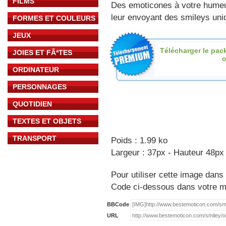
FILMS
Des emoticones à votre hume
leur envoyant des smileys uniq
FORMES ET COULEURS
JEUX
Télécharger le pac
JOIES ET FÃªTES
o
ORDINATEUR
PERSONNAGES
QUOTIDIEN
TEXTES ET OBJETS
TRANSPORT
Poids : 1.99 ko
Largeur : 37px - Hauteur 48px
Pour utiliser cette image dans 
Code ci-dessous dans votre 
BBCode
URL