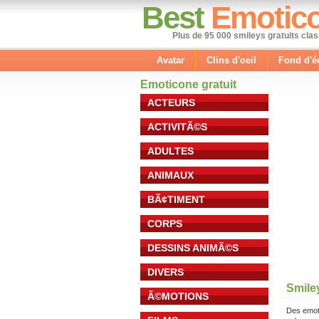
Best
Emotic
Plus de 95 000 smileys gratuits cla
Avatar
Clins d'oeil
Fond d'é
Emoticone gratuit
ACTEURS
ACTIVITÃ©S
ADULTES
ANIMAUX
BÃ¢TIMENT
CORPS
DESSINS ANIMÃ©S
DIVERS
Smiley
Ã©MOTIONS
Des emot