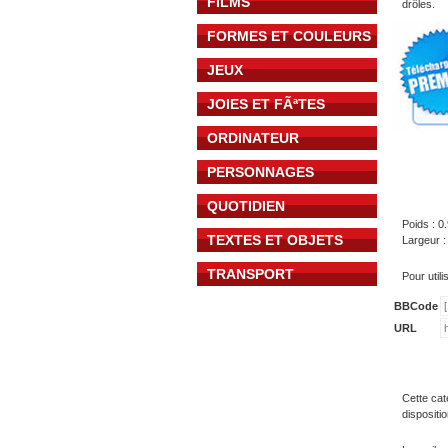
FILMS
drôles.
FORMES ET COULEURS
JEUX
JOIES ET FÃªTES
ORDINATEUR
PERSONNAGES
QUOTIDIEN
Poids : 0
TEXTES ET OBJETS
Largeur :
TRANSPORT
Pour util
BBCode
URL
Cette cat
dispositi