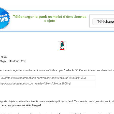
Télécharger le pack complet d'émoticones
objets
.99 ko
 32px - Hauteur 32px
iser cette image dans un forum il vous suffit de copier/coller le BB Code ci-dessous dans vot
égorie objets contient les émôticones animés qu'il vous faut! Ces emoticones gratuits sont mi
on et vous pouvez les télécharger!