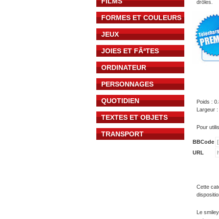
FILMS
drôles.
FORMES ET COULEURS
JEUX
JOIES ET FÃªTES
ORDINATEUR
PERSONNAGES
QUOTIDIEN
Poids : 0
Largeur :
TEXTES ET OBJETS
Pour util
TRANSPORT
BBCode
URL
Cette cat
dispositi
Le smiley