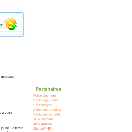
re message.
Partenaires
Police d'écriture
Déblocage gratuit
Courrier type
Annonces gratuites
s à votre
Debloquer portable
Jeux cadeaux
Jeux gratuits
n jaune. Le terme
Manuel PHP