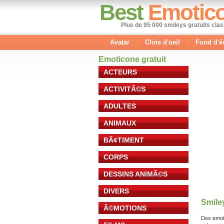
Best
Emotic
Plus de 95 000 smileys gratuits cla
Avatar
Clins d'oeil
Fond d'é
Emoticone gratuit
ACTEURS
ACTIVITÃ©S
ADULTES
ANIMAUX
BÃ¢TIMENT
CORPS
DESSINS ANIMÃ©S
DIVERS
Smiley
Ã©MOTIONS
Des emot