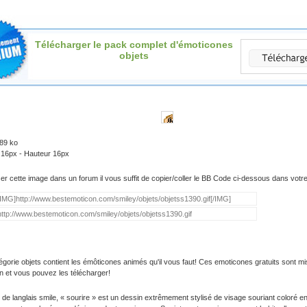
Télécharger le pack complet d'émoticones
objets
.89 ko
 16px - Hauteur 16px
iser cette image dans un forum il vous suffit de copier/coller le BB Code ci-dessous dans vot
égorie objets contient les émôticones animés qu'il vous faut! Ces emoticones gratuits sont mi
on et vous pouvez les télécharger!
 de langlais smile, « sourire » est un dessin extrêmement stylisé de visage souriant coloré e