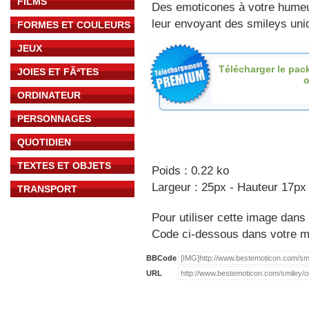
FILMS
Des emoticones à votre hume
leur envoyant des smileys uniq
FORMES ET COULEURS
JEUX
Télécharger le pac
JOIES ET FÃªTES
o
ORDINATEUR
PERSONNAGES
QUOTIDIEN
TEXTES ET OBJETS
Poids : 0.22 ko
Largeur : 25px - Hauteur 17px
TRANSPORT
Pour utiliser cette image dans 
Code ci-dessous dans votre 
BBCode
URL