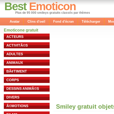
Best
Emoticon
Plus de 95 000 smileys gratuits classés par thèmes
Avatar
Clins d'oeil
Fond d'écran
Télécharger
Mod
Emoticone gratuit
ACTEURS
ACTIVITÃ©S
ADULTES
ANIMAUX
BÃ¢TIMENT
CORPS
DESSINS ANIMÃ©S
DIVERS
Smiley gratuit obje
Ã©MOTIONS