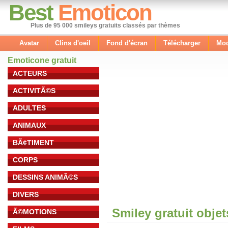
Best
Emoticon
Plus de 95 000 smileys gratuits classés par thèmes
Avatar
Clins d'oeil
Fond d'écran
Télécharger
Mod
Emoticone gratuit
ACTEURS
ACTIVITÃ©S
ADULTES
ANIMAUX
BÃ¢TIMENT
CORPS
DESSINS ANIMÃ©S
DIVERS
Smiley gratuit obje
Ã©MOTIONS