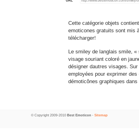
URL
Cette catégorie objets contien
emoticones gratuits sont mis à
télécharger!
Le smiley de langlais smile, 
visage souriant coloré en jau
désigner dautres visages. Sur
employées pour exprimer des é
démoticônes graphiques dans 
© Copyright 2009-2010
Best Emoticon
-
Sitemap