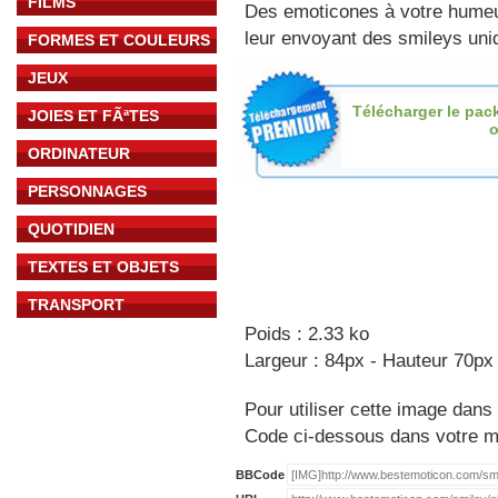
FILMS
Des emoticones à votre hume
leur envoyant des smileys uniq
FORMES ET COULEURS
JEUX
Télécharger le pac
JOIES ET FÃªTES
o
ORDINATEUR
PERSONNAGES
QUOTIDIEN
TEXTES ET OBJETS
TRANSPORT
Poids : 2.33 ko
Largeur : 84px - Hauteur 70px
Pour utiliser cette image dans 
Code ci-dessous dans votre 
BBCode