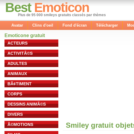
Best
Emoticon
Plus de 95 000 smileys gratuits classés par thèmes
Avatar
Clins d'oeil
Fond d'écran
Télécharger
Mod
Emoticone gratuit
ACTEURS
ACTIVITÃ©S
ADULTES
ANIMAUX
BÃ¢TIMENT
CORPS
DESSINS ANIMÃ©S
DIVERS
Smiley gratuit obje
Ã©MOTIONS