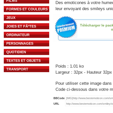
FILMS
Des emoticones à votre hume
leur envoyant des smileys uniq
FORMES ET COULEURS
JEUX
Télécharger le pac
JOIES ET FÃªTES
o
ORDINATEUR
PERSONNAGES
QUOTIDIEN
TEXTES ET OBJETS
Poids : 1.01 ko
TRANSPORT
Largeur : 32px - Hauteur 32px
Pour utiliser cette image dans 
Code ci-dessous dans votre 
BBCode
URL