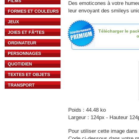
FILMS
Des emoticones à votre hume
leur envoyant des smileys uniq
FORMES ET COULEURS
JEUX
Télécharger le pac
JOIES ET FÃªTES
o
ORDINATEUR
PERSONNAGES
QUOTIDIEN
TEXTES ET OBJETS
TRANSPORT
Poids : 44.48 ko
Largeur : 124px - Hauteur 124
Pour utiliser cette image dans 
Code ci-dessous dans votre 