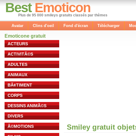
Best
Emoticon
Plus de 95 000 smileys gratuits classés par thèmes
Avatar
Clins d'oeil
Fond d'écran
Télécharger
Mod
Emoticone gratuit
ACTEURS
ACTIVITÃ©S
ADULTES
ANIMAUX
BÃ¢TIMENT
CORPS
DESSINS ANIMÃ©S
DIVERS
Smiley gratuit obje
Ã©MOTIONS