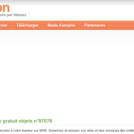
on
ssés par thèmes
cran
Télécharger
Mode d'emploi
Partenaires
 gratuit objets n°97078
icones à votre humeur sur MSN. Surprenez et amusez vos amis en leur envoyant des smile