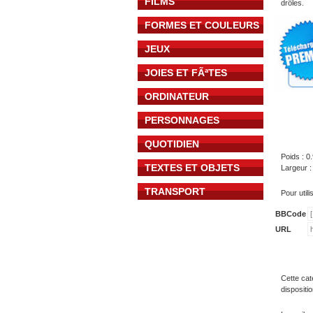
FILMS
drôles.
FORMES ET COULEURS
JEUX
JOIES ET FÃªTES
ORDINATEUR
PERSONNAGES
QUOTIDIEN
Poids : 0
TEXTES ET OBJETS
Largeur :
TRANSPORT
Pour util
BBCode
URL
Cette cat
dispositi