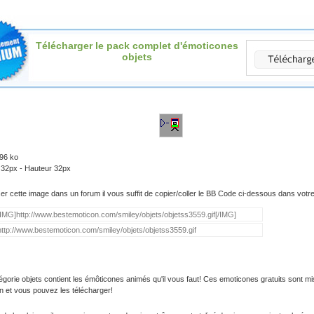
Télécharger le pack complet d'émoticones
objets
.96 ko
 32px - Hauteur 32px
iser cette image dans un forum il vous suffit de copier/coller le BB Code ci-dessous dans vot
égorie objets contient les émôticones animés qu'il vous faut! Ces emoticones gratuits sont mi
on et vous pouvez les télécharger!