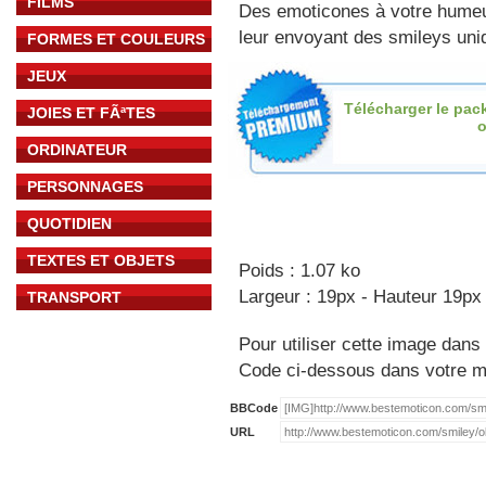
FILMS
Des emoticones à votre hume
leur envoyant des smileys uniq
FORMES ET COULEURS
JEUX
Télécharger le pac
JOIES ET FÃªTES
o
ORDINATEUR
PERSONNAGES
QUOTIDIEN
TEXTES ET OBJETS
Poids : 1.07 ko
Largeur : 19px - Hauteur 19px
TRANSPORT
Pour utiliser cette image dans 
Code ci-dessous dans votre 
BBCode
URL