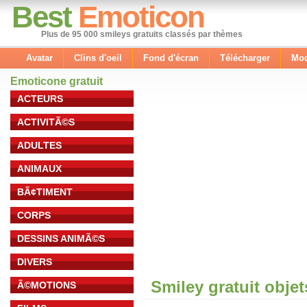
Best
Emoticon
Plus de 95 000 smileys gratuits classés par thèmes
Avatar
Clins d'oeil
Fond d'écran
Télécharger
Mod
Emoticone gratuit
ACTEURS
ACTIVITÃ©S
ADULTES
ANIMAUX
BÃ¢TIMENT
CORPS
DESSINS ANIMÃ©S
DIVERS
Smiley gratuit obje
Ã©MOTIONS