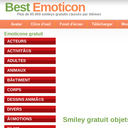
Best
Emoticon
Plus de 95 000 smileys gratuits classés par thèmes
Avatar
Clins d'oeil
Fond d'écran
Télécharger
Mod
Emoticone gratuit
ACTEURS
ACTIVITÃ©S
ADULTES
ANIMAUX
BÃ¢TIMENT
CORPS
DESSINS ANIMÃ©S
DIVERS
Smiley gratuit obje
Ã©MOTIONS