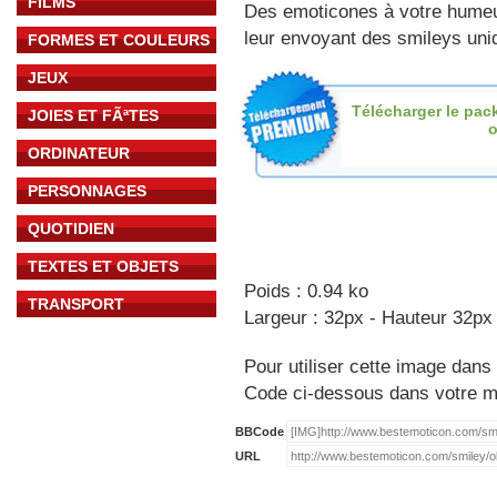
FILMS
Des emoticones à votre hume
leur envoyant des smileys uniq
FORMES ET COULEURS
JEUX
Télécharger le pac
JOIES ET FÃªTES
o
ORDINATEUR
PERSONNAGES
QUOTIDIEN
TEXTES ET OBJETS
Poids : 0.94 ko
TRANSPORT
Largeur : 32px - Hauteur 32px
Pour utiliser cette image dans 
Code ci-dessous dans votre 
BBCode
URL