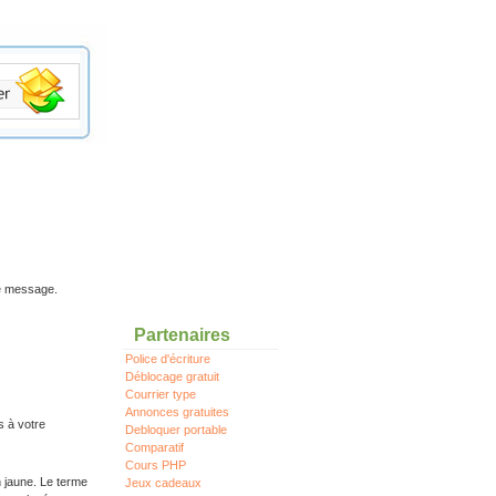
re message.
Partenaires
Police d'écriture
Déblocage gratuit
Courrier type
Annonces gratuites
s à votre
Debloquer portable
Comparatif
Cours PHP
n jaune. Le terme
Jeux cadeaux