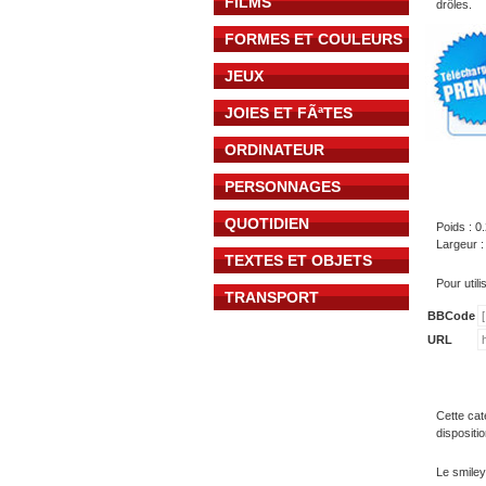
FILMS
drôles.
FORMES ET COULEURS
JEUX
JOIES ET FÃªTES
ORDINATEUR
PERSONNAGES
QUOTIDIEN
Poids : 0
Largeur :
TEXTES ET OBJETS
Pour util
TRANSPORT
BBCode
URL
Cette cat
dispositi
Le smiley