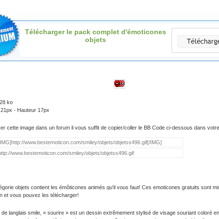
Télécharger le pack complet d'émoticones
objets
.28 ko
 21px - Hauteur 17px
iser cette image dans un forum il vous suffit de copier/coller le BB Code ci-dessous dans vot
égorie objets contient les émôticones animés qu'il vous faut! Ces emoticones gratuits sont mi
on et vous pouvez les télécharger!
 de langlais smile, « sourire » est un dessin extrêmement stylisé de visage souriant coloré e