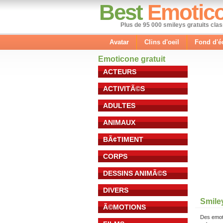
Best
Emotic
Plus de 95 000 smileys gratuits cla
Avatar
Clins d'oeil
Fond d'é
Emoticone gratuit
ACTEURS
ACTIVITÃ©S
ADULTES
ANIMAUX
BÃ¢TIMENT
CORPS
DESSINS ANIMÃ©S
DIVERS
Smiley
Ã©MOTIONS
Des emot