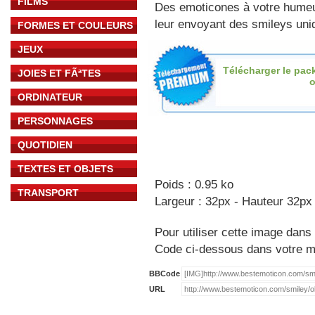
FILMS
Des emoticones à votre hume
leur envoyant des smileys uniq
FORMES ET COULEURS
JEUX
Télécharger le pac
JOIES ET FÃªTES
o
ORDINATEUR
PERSONNAGES
QUOTIDIEN
TEXTES ET OBJETS
Poids : 0.95 ko
TRANSPORT
Largeur : 32px - Hauteur 32px
Pour utiliser cette image dans 
Code ci-dessous dans votre 
BBCode
URL