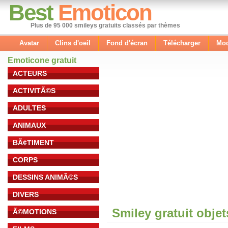
Best
Emoticon
Plus de 95 000 smileys gratuits classés par thèmes
Avatar
Clins d'oeil
Fond d'écran
Télécharger
Mod
Emoticone gratuit
ACTEURS
ACTIVITÃ©S
ADULTES
ANIMAUX
BÃ¢TIMENT
CORPS
DESSINS ANIMÃ©S
DIVERS
Smiley gratuit obje
Ã©MOTIONS