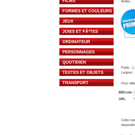
FILMS
drôles.
FORMES ET COULEURS
JEUX
JOIES ET FÃªTES
ORDINATEUR
PERSONNAGES
QUOTIDIEN
Poids : 1
TEXTES ET OBJETS
Largeur :
TRANSPORT
Pour util
BBCode
URL
Cette cat
dispositi