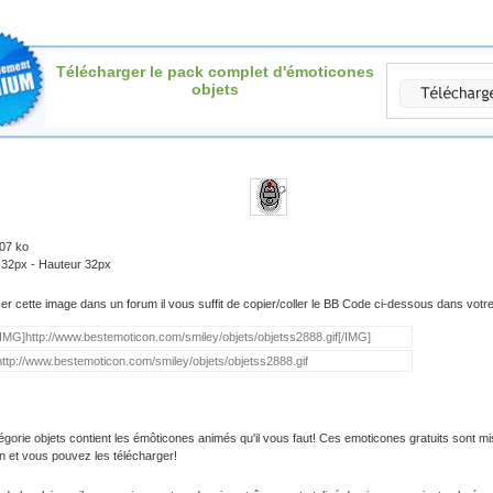
Télécharger le pack complet d'émoticones
objets
.07 ko
 32px - Hauteur 32px
iser cette image dans un forum il vous suffit de copier/coller le BB Code ci-dessous dans vot
égorie objets contient les émôticones animés qu'il vous faut! Ces emoticones gratuits sont mi
on et vous pouvez les télécharger!