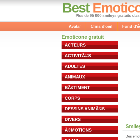
Best
Emotic
Plus de 95 000 smileys gratuits cla
Avatar
Clins d'oeil
Fond d'é
Emoticone gratuit
ACTEURS
ACTIVITÃ©S
ADULTES
ANIMAUX
BÃ¢TIMENT
CORPS
DESSINS ANIMÃ©S
DIVERS
Smiley
Ã©MOTIONS
Des emot