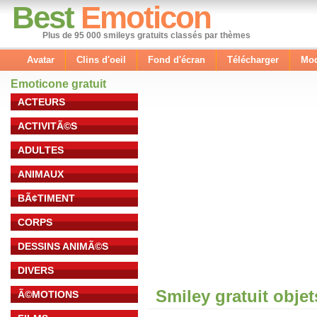
Best
Emoticon
Plus de 95 000 smileys gratuits classés par thèmes
Avatar
Clins d'oeil
Fond d'écran
Télécharger
Mod
Emoticone gratuit
ACTEURS
ACTIVITÃ©S
ADULTES
ANIMAUX
BÃ¢TIMENT
CORPS
DESSINS ANIMÃ©S
DIVERS
Smiley gratuit obje
Ã©MOTIONS