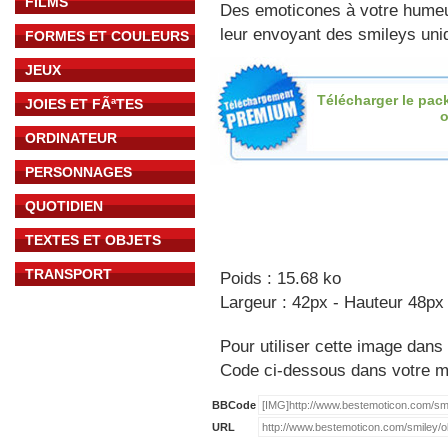
FILMS
Des emoticones à votre hume
leur envoyant des smileys uniq
FORMES ET COULEURS
JEUX
Télécharger le pac
JOIES ET FÃªTES
o
ORDINATEUR
PERSONNAGES
QUOTIDIEN
TEXTES ET OBJETS
TRANSPORT
Poids : 15.68 ko
Largeur : 42px - Hauteur 48px
Pour utiliser cette image dans 
Code ci-dessous dans votre 
BBCode
URL