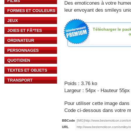
FILMS
Des emoticones à votre hume
leur envoyant des smileys uniq
FORMES ET COULEURS
JEUX
Télécharger le pac
JOIES ET FÃªTES
o
ORDINATEUR
PERSONNAGES
QUOTIDIEN
TEXTES ET OBJETS
TRANSPORT
Poids : 3.76 ko
Largeur : 54px - Hauteur 55px
Pour utiliser cette image dans 
Code ci-dessous dans votre 
BBCode
URL