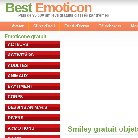
Best
Emoticon
Plus de 95 000 smileys gratuits classés par thèmes
Avatar
Clins d'oeil
Fond d'écran
Télécharger
Mod
Emoticone gratuit
ACTEURS
ACTIVITÃ©S
ADULTES
ANIMAUX
BÃ¢TIMENT
CORPS
DESSINS ANIMÃ©S
DIVERS
Smiley gratuit obje
Ã©MOTIONS