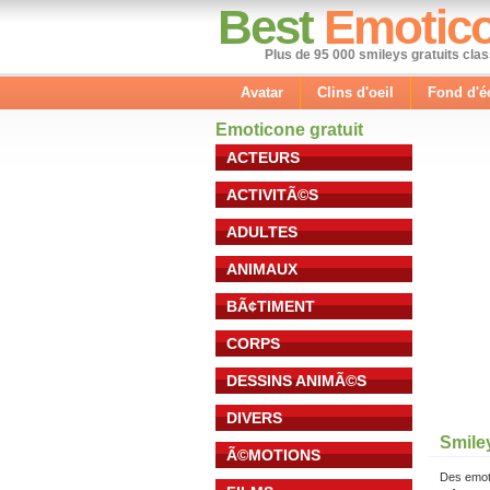
Best
Emotic
Plus de 95 000 smileys gratuits cla
Avatar
Clins d'oeil
Fond d'é
Emoticone gratuit
ACTEURS
ACTIVITÃ©S
ADULTES
ANIMAUX
BÃ¢TIMENT
CORPS
DESSINS ANIMÃ©S
DIVERS
Smiley
Ã©MOTIONS
Des emot