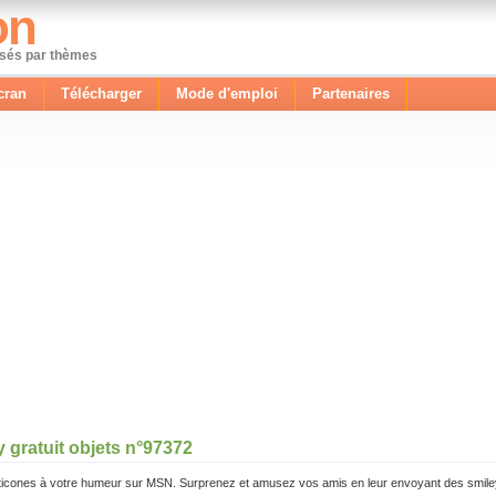
on
ssés par thèmes
cran
Télécharger
Mode d'emploi
Partenaires
 gratuit objets n°97372
icones à votre humeur sur MSN. Surprenez et amusez vos amis en leur envoyant des smile