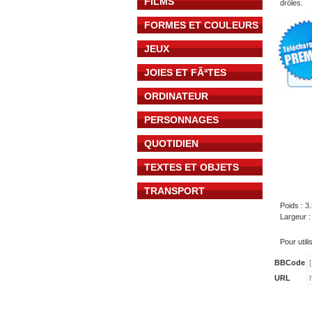
FILMS
drôles.
FORMES ET COULEURS
JEUX
JOIES ET FÃªTES
ORDINATEUR
PERSONNAGES
QUOTIDIEN
TEXTES ET OBJETS
TRANSPORT
Poids : 3
Largeur 
Pour util
BBCode
URL