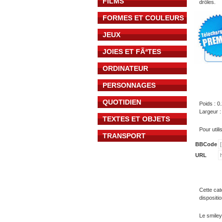
FILMS
drôles.
FORMES ET COULEURS
JEUX
JOIES ET FÃªTES
ORDINATEUR
PERSONNAGES
QUOTIDIEN
Poids : 0
Largeur :
TEXTES ET OBJETS
Pour util
TRANSPORT
BBCode
URL
Cette cat
dispositi
Le smiley