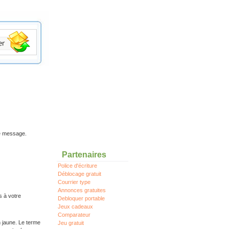
re message.
Partenaires
Police d'écriture
Déblocage gratuit
Courrier type
Annonces gratuites
s à votre
Debloquer portable
Jeux cadeaux
Comparateur
n jaune. Le terme
Jeu gratuit