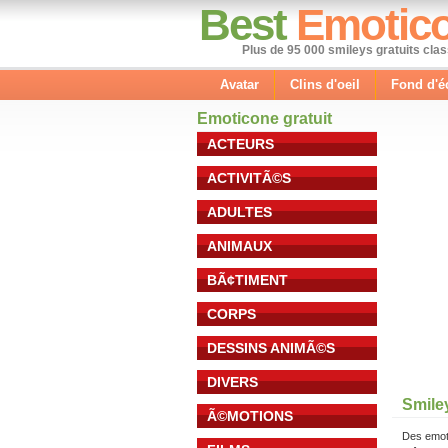
Best
Emotic
Plus de 95 000 smileys gratuits cla
Avatar
Clins d'oeil
Fond d'é
Emoticone gratuit
ACTEURS
ACTIVITÃ©S
ADULTES
ANIMAUX
BÃ¢TIMENT
CORPS
DESSINS ANIMÃ©S
DIVERS
Smiley
Ã©MOTIONS
Des emot