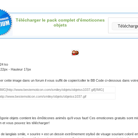
Télécharger le pack complet d'émoticones
objets
.24 ko
 22px - Hauteur 17px
iser cette image dans un forum il vous suffit de copier/coller le BB Code ci-dessous dans vot
égorie objets contient les émôticones animés qu'il vous faut! Ces emoticones gratuits sont mi
on et vous pouvez les télécharger!
 de langlais smile, « sourire » est un dessin extrêmement stylisé de visage souriant coloré e