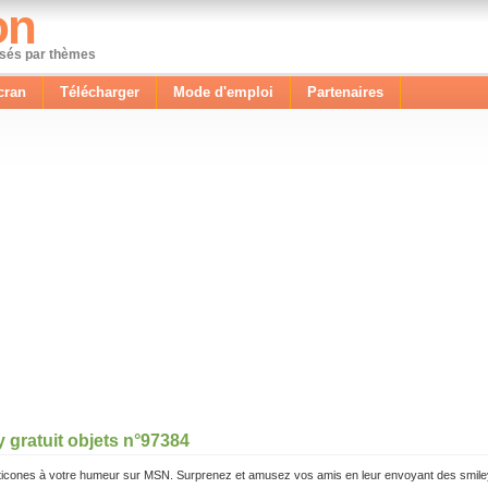
on
ssés par thèmes
cran
Télécharger
Mode d'emploi
Partenaires
 gratuit objets n°97384
icones à votre humeur sur MSN. Surprenez et amusez vos amis en leur envoyant des smile