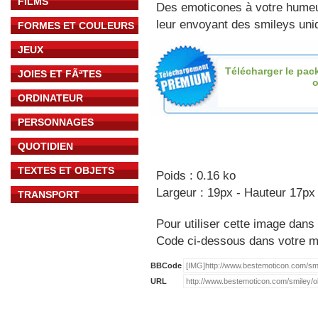
FILMS
Des emoticones à votre hume
leur envoyant des smileys uniq
FORMES ET COULEURS
JEUX
Télécharger le pac
JOIES ET FÃªTES
o
ORDINATEUR
PERSONNAGES
QUOTIDIEN
TEXTES ET OBJETS
Poids : 0.16 ko
Largeur : 19px - Hauteur 17px
TRANSPORT
Pour utiliser cette image dans 
Code ci-dessous dans votre 
BBCode
URL