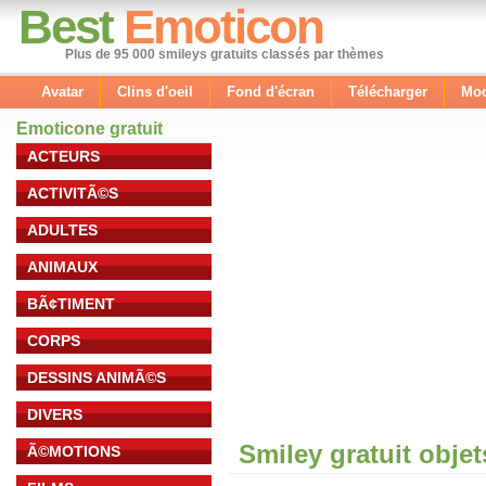
Best
Emoticon
Plus de 95 000 smileys gratuits classés par thèmes
Avatar
Clins d'oeil
Fond d'écran
Télécharger
Mod
Emoticone gratuit
ACTEURS
ACTIVITÃ©S
ADULTES
ANIMAUX
BÃ¢TIMENT
CORPS
DESSINS ANIMÃ©S
DIVERS
Smiley gratuit obje
Ã©MOTIONS