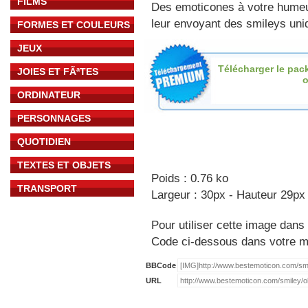
FILMS
Des emoticones à votre hume
leur envoyant des smileys uniq
FORMES ET COULEURS
JEUX
Télécharger le pac
JOIES ET FÃªTES
o
ORDINATEUR
PERSONNAGES
QUOTIDIEN
TEXTES ET OBJETS
Poids : 0.76 ko
TRANSPORT
Largeur : 30px - Hauteur 29px
Pour utiliser cette image dans 
Code ci-dessous dans votre 
BBCode
URL