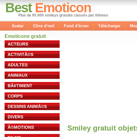
Best
Emoticon
Plus de 95 000 smileys gratuits classés par thèmes
Avatar
Clins d'oeil
Fond d'écran
Télécharger
Mod
Emoticone gratuit
ACTEURS
ACTIVITÃ©S
ADULTES
ANIMAUX
BÃ¢TIMENT
CORPS
DESSINS ANIMÃ©S
DIVERS
Smiley gratuit obje
Ã©MOTIONS