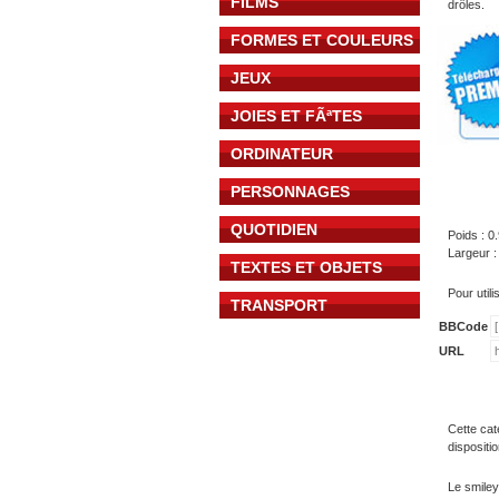
FILMS
drôles.
FORMES ET COULEURS
JEUX
JOIES ET FÃªTES
ORDINATEUR
PERSONNAGES
QUOTIDIEN
Poids : 0
Largeur :
TEXTES ET OBJETS
Pour util
TRANSPORT
BBCode
URL
Cette cat
dispositi
Le smiley