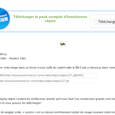
Télécharger le pack complet d'émoticones
objets
.98 ko
 19px - Hauteur 19px
iser cette image dans un forum il vous suffit de copier/coller le BB Code ci-dessous dans vot
égorie objets contient les émôticones animés qu'il vous faut! Ces emoticones gratuits sont mi
on et vous pouvez les télécharger!
 de langlais smile, « sourire » est un dessin extrêmement stylisé de visage souriant coloré e