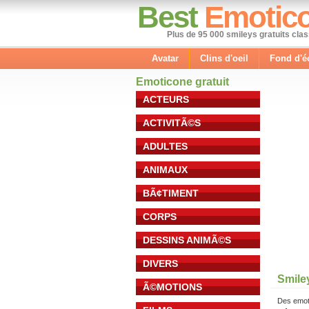
Best
Emotic
Plus de 95 000 smileys gratuits cla
Avatar
Clins d'oeil
Fond d'é
Emoticone gratuit
ACTEURS
ACTIVITÃ©S
ADULTES
ANIMAUX
BÃ¢TIMENT
CORPS
DESSINS ANIMÃ©S
DIVERS
Smiley
Ã©MOTIONS
Des emot