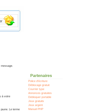
re message.
Partenaires
Police d'écriture
Déblocage gratuit
Courrier type
Annonces gratuites
s à votre
Debloquer portable
Jeux gratuits
Jeux argent
Manuel PHP
n jaune. Le terme