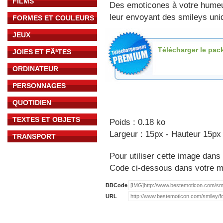
FILMS
Des emoticones à votre hume
leur envoyant des smileys uniq
FORMES ET COULEURS
JEUX
Télécharger le pac
JOIES ET FÃªTES
ORDINATEUR
PERSONNAGES
QUOTIDIEN
TEXTES ET OBJETS
Poids : 0.18 ko
Largeur : 15px - Hauteur 15px
TRANSPORT
Pour utiliser cette image dans 
Code ci-dessous dans votre 
BBCode
URL