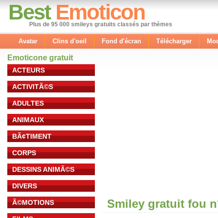
Best
Emoticon
Plus de 95 000 smileys gratuits classés par thèmes
Avatar
Clins d'oeil
Fond d'écran
Télécharger
Mod
Emoticone gratuit
ACTEURS
ACTIVITÃ©S
ADULTES
ANIMAUX
BÃ¢TIMENT
CORPS
DESSINS ANIMÃ©S
DIVERS
Smiley gratuit fou 
Ã©MOTIONS