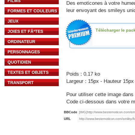
FILMS
Des emoticones à votre hume
leur envoyant des smileys uniq
FORMES ET COULEURS
JEUX
Télécharger le pac
JOIES ET FÃªTES
ORDINATEUR
PERSONNAGES
QUOTIDIEN
TEXTES ET OBJETS
Poids : 0.17 ko
Largeur : 15px - Hauteur 15px
TRANSPORT
Pour utiliser cette image dans 
Code ci-dessous dans votre 
BBCode
URL