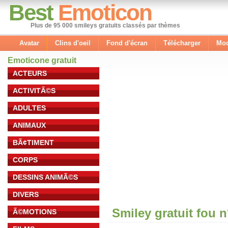
Best
Emoticon
Plus de 95 000 smileys gratuits classés par thèmes
Avatar
Clins d'oeil
Fond d'écran
Télécharger
Mod
Emoticone gratuit
ACTEURS
ACTIVITÃ©S
ADULTES
ANIMAUX
BÃ¢TIMENT
CORPS
DESSINS ANIMÃ©S
DIVERS
Smiley gratuit fou 
Ã©MOTIONS