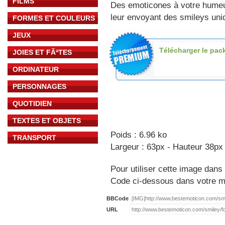
FILMS
Des emoticones à votre hume
leur envoyant des smileys uniq
FORMES ET COULEURS
JEUX
Télécharger le pac
JOIES ET FÃªTES
ORDINATEUR
PERSONNAGES
QUOTIDIEN
TEXTES ET OBJETS
Poids : 6.96 ko
TRANSPORT
Largeur : 63px - Hauteur 38px
Pour utiliser cette image dans 
Code ci-dessous dans votre 
BBCode
URL