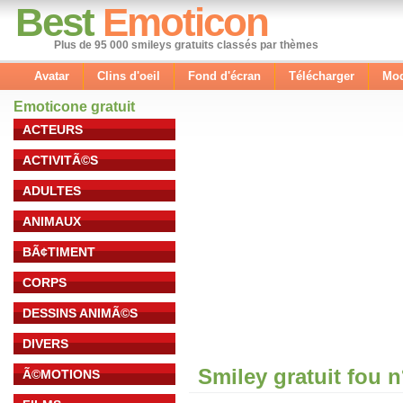
Best
Emoticon
Plus de 95 000 smileys gratuits classés par thèmes
Avatar
Clins d'oeil
Fond d'écran
Télécharger
Mod
Emoticone gratuit
ACTEURS
ACTIVITÃ©S
ADULTES
ANIMAUX
BÃ¢TIMENT
CORPS
DESSINS ANIMÃ©S
DIVERS
Smiley gratuit fou 
Ã©MOTIONS