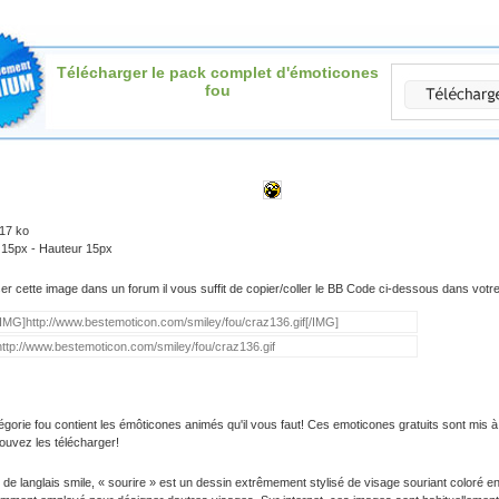
Télécharger le pack complet d'émoticones
fou
.17 ko
 15px - Hauteur 15px
iser cette image dans un forum il vous suffit de copier/coller le BB Code ci-dessous dans vot
égorie fou contient les émôticones animés qu'il vous faut! Ces emoticones gratuits sont mis à 
ouvez les télécharger!
 de langlais smile, « sourire » est un dessin extrêmement stylisé de visage souriant coloré e