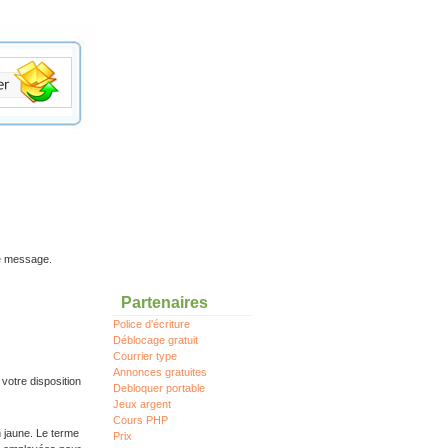
re message.
Partenaires
Police d'écriture
Déblocage gratuit
Courrier type
Annonces gratuites
votre disposition
Debloquer portable
Jeux argent
Cours PHP
n jaune. Le terme
Prix