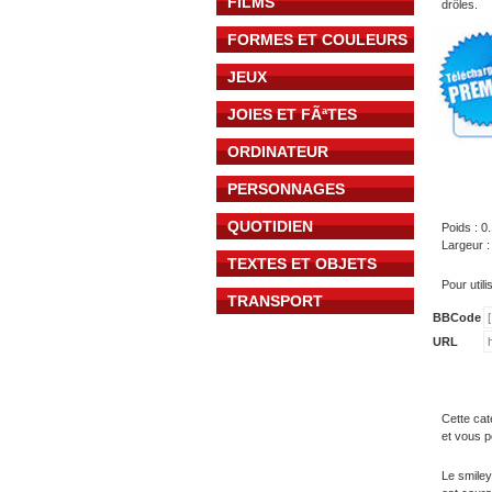
FILMS
drôles.
FORMES ET COULEURS
JEUX
JOIES ET FÃªTES
ORDINATEUR
PERSONNAGES
QUOTIDIEN
Poids : 0
Largeur :
TEXTES ET OBJETS
Pour util
TRANSPORT
BBCode
URL
Cette cat
et vous p
Le smiley