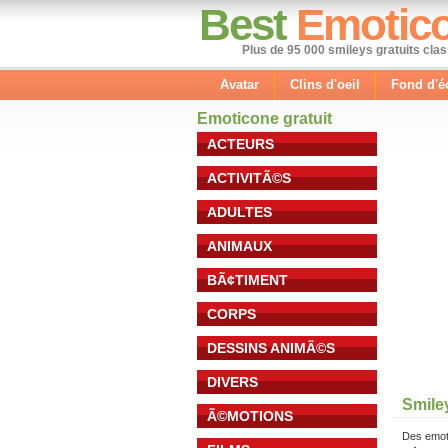
Best
Emotic
Plus de 95 000 smileys gratuits cla
Avatar
Clins d'oeil
Fond d'é
Emoticone gratuit
ACTEURS
ACTIVITÃ©S
ADULTES
ANIMAUX
BÃ¢TIMENT
CORPS
DESSINS ANIMÃ©S
DIVERS
Smiley
Ã©MOTIONS
Des emot