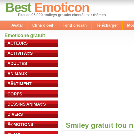
Best
Emoticon
Plus de 95 000 smileys gratuits classés par thèmes
Avatar
Clins d'oeil
Fond d'écran
Télécharger
Mod
Emoticone gratuit
ACTEURS
ACTIVITÃ©S
ADULTES
ANIMAUX
BÃ¢TIMENT
CORPS
DESSINS ANIMÃ©S
DIVERS
Smiley gratuit fou 
Ã©MOTIONS