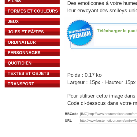
FILMS
Des emoticones à votre hume
leur envoyant des smileys uniq
FORMES ET COULEURS
JEUX
Télécharger le pac
JOIES ET FÃªTES
ORDINATEUR
PERSONNAGES
QUOTIDIEN
TEXTES ET OBJETS
Poids : 0.17 ko
Largeur : 15px - Hauteur 15px
TRANSPORT
Pour utiliser cette image dans 
Code ci-dessous dans votre 
BBCode
URL