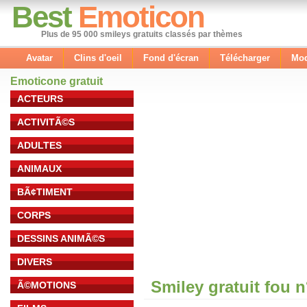
Best
Emoticon
Plus de 95 000 smileys gratuits classés par thèmes
Avatar
Clins d'oeil
Fond d'écran
Télécharger
Mod
Emoticone gratuit
ACTEURS
ACTIVITÃ©S
ADULTES
ANIMAUX
BÃ¢TIMENT
CORPS
DESSINS ANIMÃ©S
DIVERS
Smiley gratuit fou 
Ã©MOTIONS