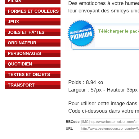
FILMS
Des emoticones à votre hume
leur envoyant des smileys uniq
FORMES ET COULEURS
JEUX
Télécharger le pac
JOIES ET FÃªTES
ORDINATEUR
PERSONNAGES
QUOTIDIEN
TEXTES ET OBJETS
Poids : 8.94 ko
TRANSPORT
Largeur : 57px - Hauteur 35px
Pour utiliser cette image dans 
Code ci-dessous dans votre 
BBCode
URL