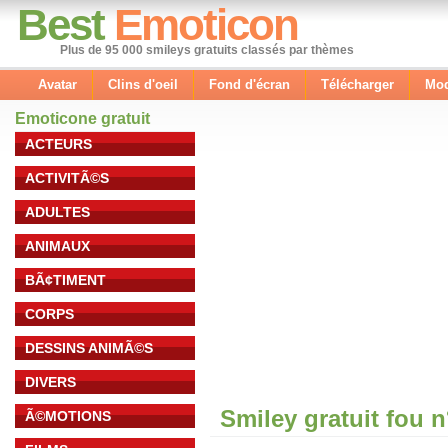
Best
Emoticon
Plus de 95 000 smileys gratuits classés par thèmes
Avatar
Clins d'oeil
Fond d'écran
Télécharger
Mod
Emoticone gratuit
ACTEURS
ACTIVITÃ©S
ADULTES
ANIMAUX
BÃ¢TIMENT
CORPS
DESSINS ANIMÃ©S
DIVERS
Smiley gratuit fou 
Ã©MOTIONS