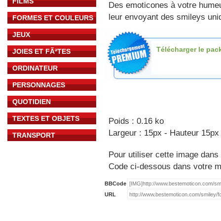
FILMS
Des emoticones à votre hume
leur envoyant des smileys uniq
FORMES ET COULEURS
JEUX
Télécharger le pac
JOIES ET FÃªTES
ORDINATEUR
PERSONNAGES
QUOTIDIEN
TEXTES ET OBJETS
Poids : 0.16 ko
Largeur : 15px - Hauteur 15px
TRANSPORT
Pour utiliser cette image dans 
Code ci-dessous dans votre 
BBCode
URL