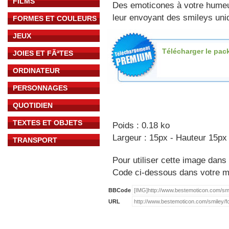
FILMS
Des emoticones à votre hume
leur envoyant des smileys uniq
FORMES ET COULEURS
JEUX
Télécharger le pac
JOIES ET FÃªTES
ORDINATEUR
PERSONNAGES
QUOTIDIEN
TEXTES ET OBJETS
Poids : 0.18 ko
Largeur : 15px - Hauteur 15px
TRANSPORT
Pour utiliser cette image dans 
Code ci-dessous dans votre 
BBCode
URL