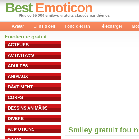
Best
Emoticon
Plus de 95 000 smileys gratuits classés par thèmes
Avatar
Clins d'oeil
Fond d'écran
Télécharger
Mod
Emoticone gratuit
ACTEURS
ACTIVITÃ©S
ADULTES
ANIMAUX
BÃ¢TIMENT
CORPS
DESSINS ANIMÃ©S
DIVERS
Smiley gratuit fou 
Ã©MOTIONS