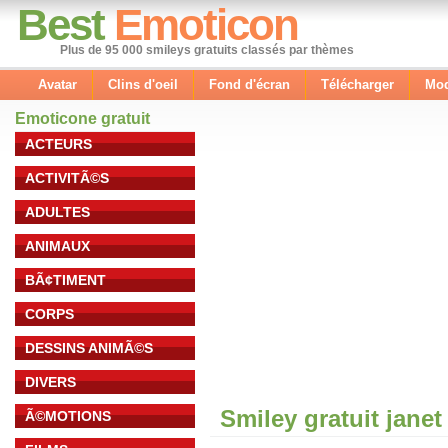
Best
Emoticon
Plus de 95 000 smileys gratuits classés par thèmes
Avatar
Clins d'oeil
Fond d'écran
Télécharger
Mod
Emoticone gratuit
ACTEURS
ACTIVITÃ©S
ADULTES
ANIMAUX
BÃ¢TIMENT
CORPS
DESSINS ANIMÃ©S
DIVERS
Smiley gratuit jane
Ã©MOTIONS