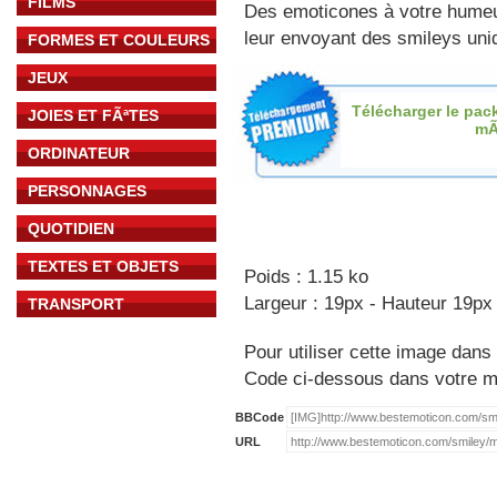
FILMS
Des emoticones à votre hume
leur envoyant des smileys uniq
FORMES ET COULEURS
JEUX
Télécharger le pac
JOIES ET FÃªTES
mÃ
ORDINATEUR
PERSONNAGES
QUOTIDIEN
TEXTES ET OBJETS
Poids : 1.15 ko
Largeur : 19px - Hauteur 19px
TRANSPORT
Pour utiliser cette image dans 
Code ci-dessous dans votre 
BBCode
URL