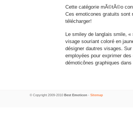
Cette catégorie mÃ©tÃ©o conti
Ces emoticones gratuits sont m
télécharger!
Le smiley de langlais smile, 
visage souriant coloré en jau
désigner dautres visages. Sur
employées pour exprimer des é
démoticônes graphiques dans 
© Copyright 2009-2010
Best Emoticon
-
Sitemap