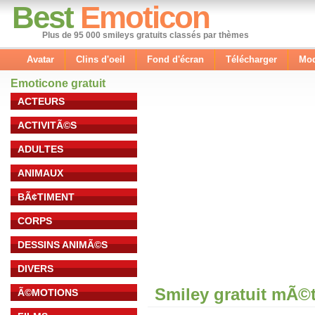
Best
Emoticon
Plus de 95 000 smileys gratuits classés par thèmes
Avatar
Clins d'oeil
Fond d'écran
Télécharger
Mod
Emoticone gratuit
ACTEURS
ACTIVITÃ©S
ADULTES
ANIMAUX
BÃ¢TIMENT
CORPS
DESSINS ANIMÃ©S
DIVERS
Smiley gratuit mÃ©
Ã©MOTIONS