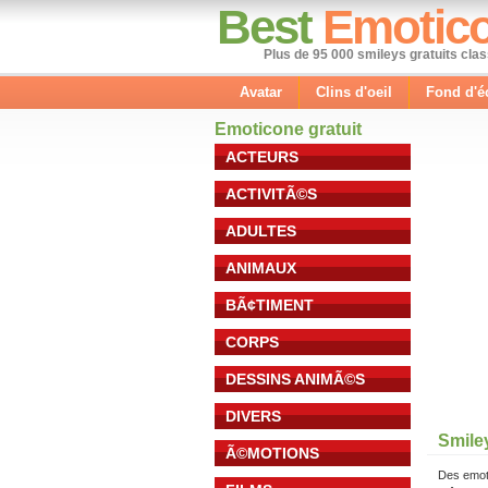
Best
Emotic
Plus de 95 000 smileys gratuits cla
Avatar
Clins d'oeil
Fond d'é
Emoticone gratuit
ACTEURS
ACTIVITÃ©S
ADULTES
ANIMAUX
BÃ¢TIMENT
CORPS
DESSINS ANIMÃ©S
DIVERS
Smile
Ã©MOTIONS
Des emot