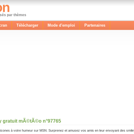
on
ssés par thèmes
cran
Télécharger
Mode d'emploi
Partenaires
y gratuit mÃ©tÃ©o n°97765
icones à votre humeur sur MSN. Surprenez et amusez vos amis en leur envoyant des smile