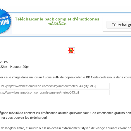
Télécharger le pack complet d'émoticones
mÃ©tÃ©o
.79 ko
 22px - Hauteur 20px
iser cette image dans un forum il vous suffit de copier/coller le BB Code ci-dessous dans vot
égorie mÃ©tÃ©o contient les émôticones animés qu'il vous faut! Ces emoticones gratuits son
on et vous pouvez les télécharger!
 de langlais smile, « sourire » est un dessin extrêmement stylisé de visage souriant coloré e