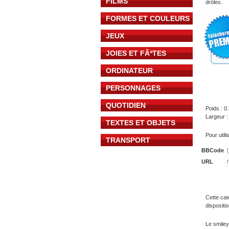
FILMS
drôles.
FORMES ET COULEURS
JEUX
JOIES ET FÃªTES
ORDINATEUR
PERSONNAGES
QUOTIDIEN
Poids : 0
Largeur :
TEXTES ET OBJETS
Pour util
TRANSPORT
BBCode
URL
Cette cat
dispositi
Le smiley