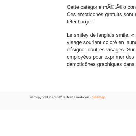
Cette catégorie mÃ©tÃ©o conti
Ces emoticones gratuits sont m
télécharger!
Le smiley de langlais smile, 
visage souriant coloré en jau
désigner dautres visages. Sur
employées pour exprimer des é
démoticônes graphiques dans 
© Copyright 2009-2010
Best Emoticon
-
Sitemap