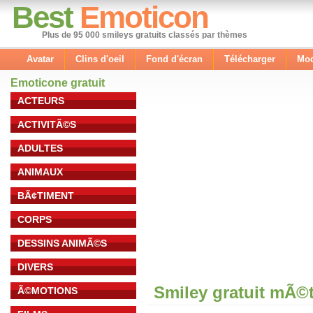
Best
Emoticon
Plus de 95 000 smileys gratuits classés par thèmes
Avatar
Clins d'oeil
Fond d'écran
Télécharger
Mod
Emoticone gratuit
ACTEURS
ACTIVITÃ©S
ADULTES
ANIMAUX
BÃ¢TIMENT
CORPS
DESSINS ANIMÃ©S
DIVERS
Smiley gratuit mÃ©
Ã©MOTIONS