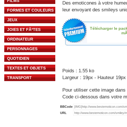
FILMS
Des emoticones à votre hume
leur envoyant des smileys uniq
FORMES ET COULEURS
JEUX
Télécharger le pac
JOIES ET FÃªTES
mÃ
ORDINATEUR
PERSONNAGES
QUOTIDIEN
TEXTES ET OBJETS
Poids : 1.55 ko
Largeur : 19px - Hauteur 19px
TRANSPORT
Pour utiliser cette image dans 
Code ci-dessous dans votre 
BBCode
URL