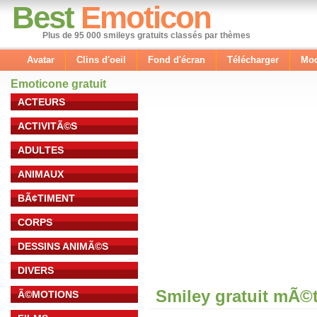
Best
Emoticon
Plus de 95 000 smileys gratuits classés par thèmes
Avatar
Clins d'oeil
Fond d'écran
Télécharger
Mod
Emoticone gratuit
ACTEURS
ACTIVITÃ©S
ADULTES
ANIMAUX
BÃ¢TIMENT
CORPS
DESSINS ANIMÃ©S
DIVERS
Smiley gratuit mÃ©
Ã©MOTIONS