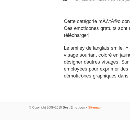
URL
Cette catégorie mÃ©tÃ©o conti
Ces emoticones gratuits sont m
télécharger!
Le smiley de langlais smile, 
visage souriant coloré en jau
désigner dautres visages. Sur
employées pour exprimer des é
démoticônes graphiques dans 
© Copyright 2009-2010
Best Emoticon
-
Sitemap