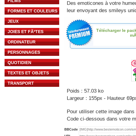
FILMS
Des emoticones à votre hume
leur envoyant des smileys uniq
FORMES ET COULEURS
JEUX
Télécharger le pac
JOIES ET FÃªTES
mÃ
ORDINATEUR
PERSONNAGES
QUOTIDIEN
TEXTES ET OBJETS
TRANSPORT
Poids : 57.03 ko
Largeur : 155px - Hauteur 69p
Pour utiliser cette image dans 
Code ci-dessous dans votre 
BBCode