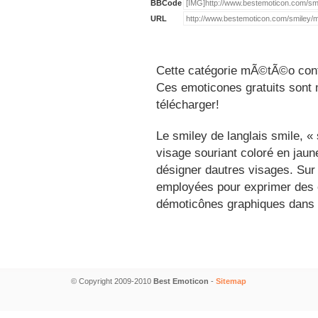
BBCode
URL
Cette catégorie mÃ©tÃ©o conti
Ces emoticones gratuits sont m
télécharger!
Le smiley de langlais smile, 
visage souriant coloré en jau
désigner dautres visages. Sur
employées pour exprimer des é
démoticônes graphiques dans 
© Copyright 2009-2010
Best Emoticon
-
Sitemap