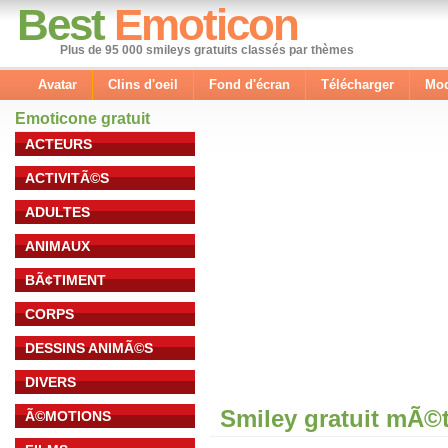
Best
Emoticon
Plus de 95 000 smileys gratuits classés par thèmes
Avatar
Clins d'oeil
Fond d'écran
Télécharger
Mod
Emoticone gratuit
ACTEURS
ACTIVITÃ©S
ADULTES
ANIMAUX
BÃ¢TIMENT
CORPS
DESSINS ANIMÃ©S
DIVERS
Smiley gratuit mÃ©
Ã©MOTIONS