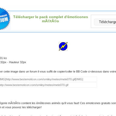
Télécharger le pack complet d'émoticones
mÃ©tÃ©o
.01 ko
 32px - Hauteur 32px
iser cette image dans un forum il vous suffit de copier/coller le BB Code ci-dessous dans vot
égorie mÃ©tÃ©o contient les émôticones animés qu'il vous faut! Ces emoticones gratuits son
on et vous pouvez les télécharger!