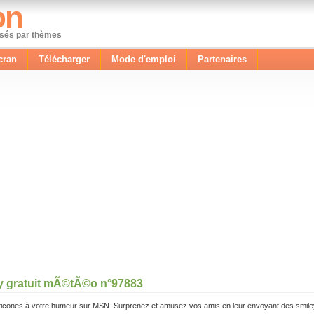
on
ssés par thèmes
cran
Télécharger
Mode d'emploi
Partenaires
y gratuit mÃ©tÃ©o n°97883
icones à votre humeur sur MSN. Surprenez et amusez vos amis en leur envoyant des smile