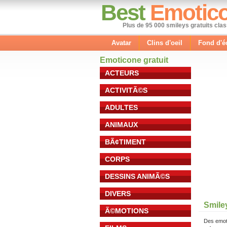
Best
Emotic
Plus de 95 000 smileys gratuits cla
Avatar
Clins d'oeil
Fond d'é
Emoticone gratuit
ACTEURS
ACTIVITÃ©S
ADULTES
ANIMAUX
BÃ¢TIMENT
CORPS
DESSINS ANIMÃ©S
DIVERS
Smile
Ã©MOTIONS
Des emot