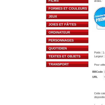
FILMS
drôles.
FORMES ET COULEURS
JEUX
JOIES ET FÃªTES
ORDINATEUR
PERSONNAGES
QUOTIDIEN
Poids : 1
TEXTES ET OBJETS
Largeur :
TRANSPORT
Pour util
BBCode
URL
Cette cat
dispositi