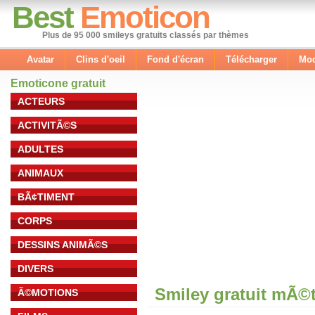
Best
Emoticon
Plus de 95 000 smileys gratuits classés par thèmes
Avatar
Clins d'oeil
Fond d'écran
Télécharger
Mod
Emoticone gratuit
ACTEURS
ACTIVITÃ©S
ADULTES
ANIMAUX
BÃ¢TIMENT
CORPS
DESSINS ANIMÃ©S
DIVERS
Smiley gratuit mÃ©
Ã©MOTIONS