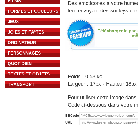
FILMS
Des emoticones à votre hume
leur envoyant des smileys uniq
FORMES ET COULEURS
JEUX
Télécharger le pac
JOIES ET FÃªTES
mÃ
ORDINATEUR
PERSONNAGES
QUOTIDIEN
TEXTES ET OBJETS
Poids : 0.58 ko
Largeur : 17px - Hauteur 18px
TRANSPORT
Pour utiliser cette image dans 
Code ci-dessous dans votre 
BBCode
URL