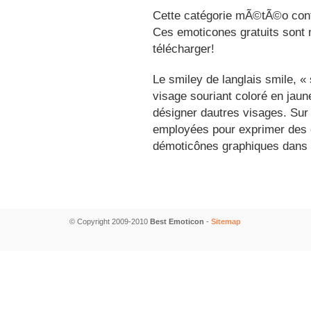
Cette catégorie mÃ©tÃ©o conti
Ces emoticones gratuits sont m
télécharger!
Le smiley de langlais smile, 
visage souriant coloré en jau
désigner dautres visages. Sur
employées pour exprimer des é
démoticônes graphiques dans 
© Copyright 2009-2010
Best Emoticon
-
Sitemap