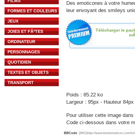
FILMS
Des emoticones à votre hume
leur envoyant des smileys uniq
FORMES ET COULEURS
JEUX
Télécharger le pac
JOIES ET FÃªTES
mÃ
ORDINATEUR
PERSONNAGES
QUOTIDIEN
TEXTES ET OBJETS
TRANSPORT
Poids : 85.22 ko
Largeur : 95px - Hauteur 84px
Pour utiliser cette image dans 
Code ci-dessous dans votre 
BBCode