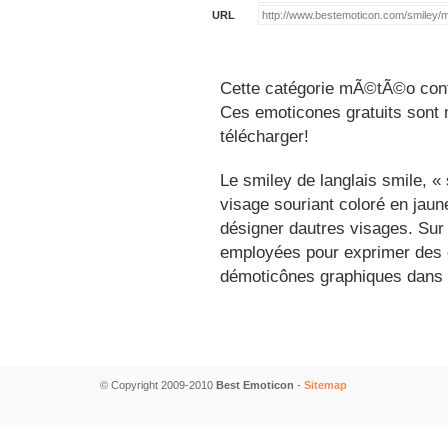
URL
Cette catégorie mÃ©tÃ©o conti
Ces emoticones gratuits sont m
télécharger!
Le smiley de langlais smile, 
visage souriant coloré en jau
désigner dautres visages. Sur
employées pour exprimer des é
démoticônes graphiques dans 
© Copyright 2009-2010
Best Emoticon
-
Sitemap