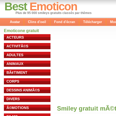
Best
Emoticon
Plus de 95 000 smileys gratuits classés par thèmes
Avatar
Clins d'oeil
Fond d'écran
Télécharger
Mod
Emoticone gratuit
ACTEURS
ACTIVITÃ©S
ADULTES
ANIMAUX
BÃ¢TIMENT
CORPS
DESSINS ANIMÃ©S
DIVERS
Smiley gratuit mÃ©
Ã©MOTIONS