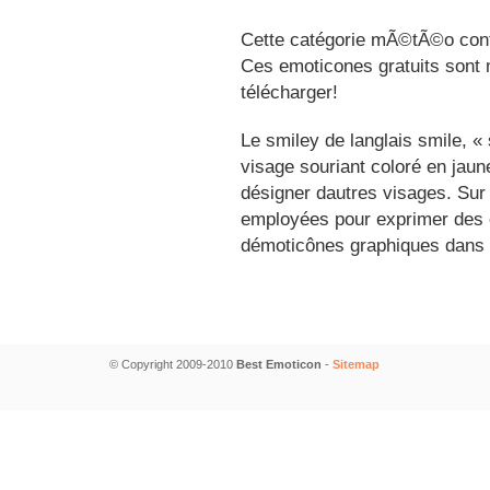
Cette catégorie mÃ©tÃ©o conti
Ces emoticones gratuits sont m
télécharger!
Le smiley de langlais smile, 
visage souriant coloré en jau
désigner dautres visages. Sur
employées pour exprimer des é
démoticônes graphiques dans 
© Copyright 2009-2010
Best Emoticon
-
Sitemap