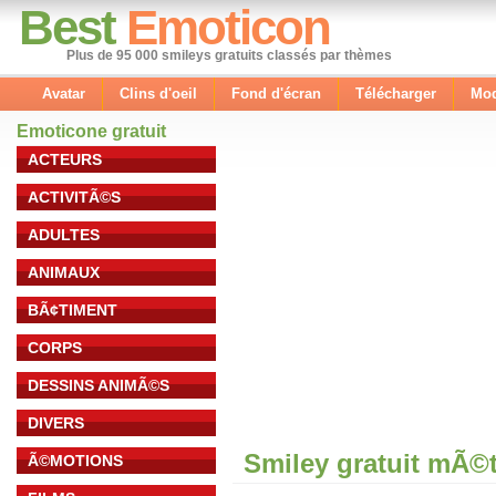
Best
Emoticon
Plus de 95 000 smileys gratuits classés par thèmes
Avatar
Clins d'oeil
Fond d'écran
Télécharger
Mod
Emoticone gratuit
ACTEURS
ACTIVITÃ©S
ADULTES
ANIMAUX
BÃ¢TIMENT
CORPS
DESSINS ANIMÃ©S
DIVERS
Smiley gratuit mÃ©
Ã©MOTIONS