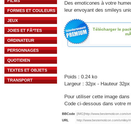
FILMS
Des emoticones à votre hume
leur envoyant des smileys uniq
FORMES ET COULEURS
JEUX
Télécharger le pac
JOIES ET FÃªTES
mÃ
ORDINATEUR
PERSONNAGES
QUOTIDIEN
TEXTES ET OBJETS
Poids : 0.24 ko
TRANSPORT
Largeur : 32px - Hauteur 32px
Pour utiliser cette image dans 
Code ci-dessous dans votre 
BBCode
URL