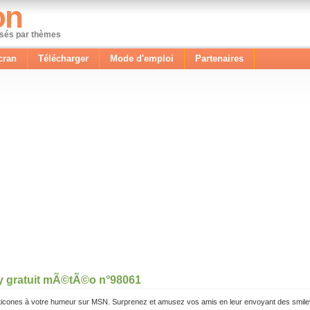
on
ssés par thèmes
cran
Télécharger
Mode d'emploi
Partenaires
y gratuit mÃ©tÃ©o n°98061
icones à votre humeur sur MSN. Surprenez et amusez vos amis en leur envoyant des smile