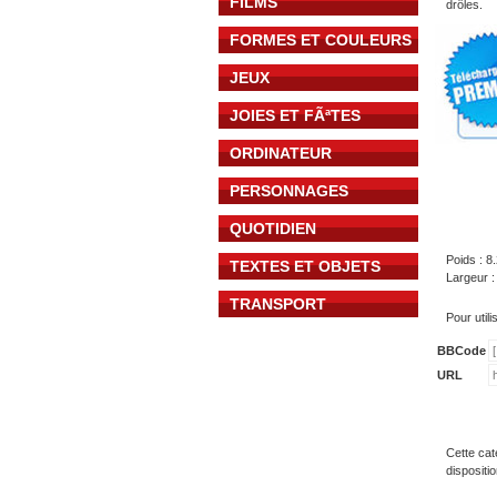
FILMS
drôles.
FORMES ET COULEURS
JEUX
JOIES ET FÃªTES
ORDINATEUR
PERSONNAGES
QUOTIDIEN
Poids : 8
TEXTES ET OBJETS
Largeur :
TRANSPORT
Pour util
BBCode
URL
Cette cat
dispositi