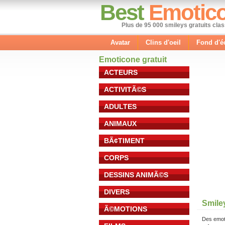
Best
Emotic
Plus de 95 000 smileys gratuits cla
Avatar
Clins d'oeil
Fond d'é
Emoticone gratuit
ACTEURS
ACTIVITÃ©S
ADULTES
ANIMAUX
BÃ¢TIMENT
CORPS
DESSINS ANIMÃ©S
DIVERS
Smile
Ã©MOTIONS
Des emot