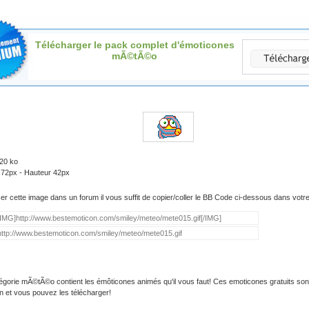
Télécharger le pack complet d'émoticones
mÃ©tÃ©o
.20 ko
 72px - Hauteur 42px
iser cette image dans un forum il vous suffit de copier/coller le BB Code ci-dessous dans vot
égorie mÃ©tÃ©o contient les émôticones animés qu'il vous faut! Ces emoticones gratuits son
on et vous pouvez les télécharger!