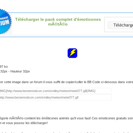
Télécharger le pack complet d'émoticones
mÃ©tÃ©o
.97 ko
 32px - Hauteur 32px
iser cette image dans un forum il vous suffit de copier/coller le BB Code ci-dessous dans vot
égorie mÃ©tÃ©o contient les émôticones animés qu'il vous faut! Ces emoticones gratuits son
on et vous pouvez les télécharger!