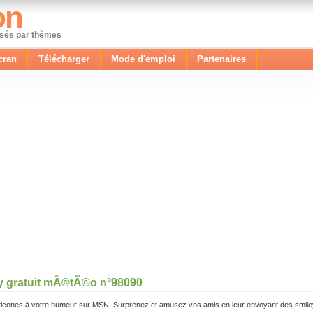
on
ssés par thèmes
cran
Télécharger
Mode d'emploi
Partenaires
y gratuit mÃ©tÃ©o n°98090
icones à votre humeur sur MSN. Surprenez et amusez vos amis en leur envoyant des smile