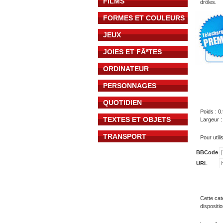
FILMS
drôles.
FORMES ET COULEURS
JEUX
JOIES ET FÃªTES
ORDINATEUR
PERSONNAGES
QUOTIDIEN
Poids : 0
TEXTES ET OBJETS
Largeur :
TRANSPORT
Pour util
BBCode
URL
Cette cat
dispositi