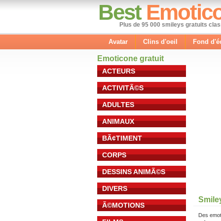
Best
Emotic
Plus de 95 000 smileys gratuits cla
Avatar
Clins d'oeil
Fond d'é
Emoticone gratuit
ACTEURS
ACTIVITÃ©S
ADULTES
ANIMAUX
BÃ¢TIMENT
CORPS
DESSINS ANIMÃ©S
DIVERS
Smile
Ã©MOTIONS
Des emot