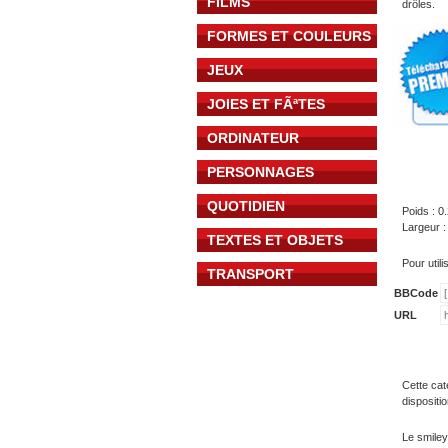
FILMS
drôles.
FORMES ET COULEURS
JEUX
JOIES ET FÃªTES
ORDINATEUR
PERSONNAGES
QUOTIDIEN
Poids : 0
Largeur :
TEXTES ET OBJETS
Pour util
TRANSPORT
BBCode
URL
Cette cat
dispositi
Le smiley