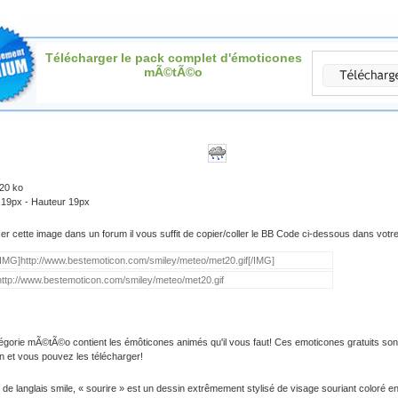
Télécharger le pack complet d'émoticones
mÃ©tÃ©o
.20 ko
 19px - Hauteur 19px
iser cette image dans un forum il vous suffit de copier/coller le BB Code ci-dessous dans vot
égorie mÃ©tÃ©o contient les émôticones animés qu'il vous faut! Ces emoticones gratuits son
on et vous pouvez les télécharger!
 de langlais smile, « sourire » est un dessin extrêmement stylisé de visage souriant coloré e