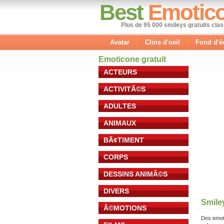
Best
Emotic
Plus de 95 000 smileys gratuits cla
Avatar
Clins d'oeil
Fond d'é
Emoticone gratuit
ACTEURS
ACTIVITÃ©S
ADULTES
ANIMAUX
BÃ¢TIMENT
CORPS
DESSINS ANIMÃ©S
DIVERS
Smile
Ã©MOTIONS
Des emot