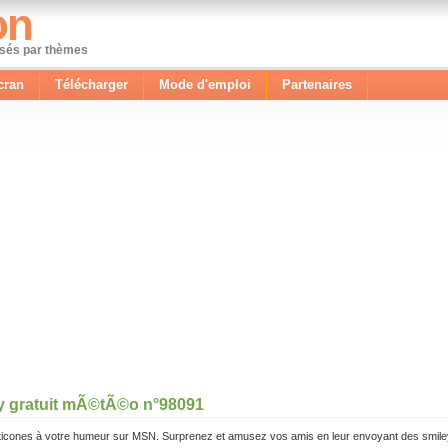
on
ssés par thèmes
cran
Télécharger
Mode d'emploi
Partenaires
y gratuit mÃ©tÃ©o n°98091
icones à votre humeur sur MSN. Surprenez et amusez vos amis en leur envoyant des smile