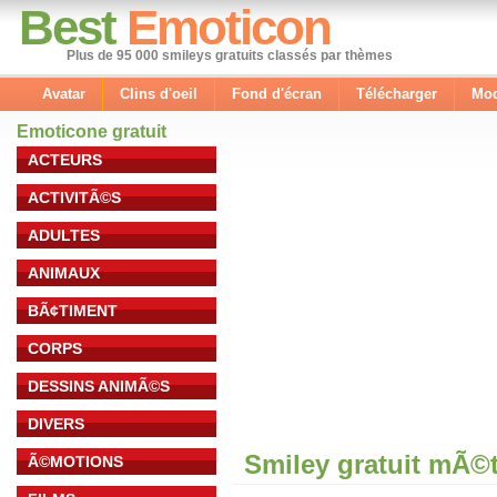
Best
Emoticon
Plus de 95 000 smileys gratuits classés par thèmes
Avatar
Clins d'oeil
Fond d'écran
Télécharger
Mod
Emoticone gratuit
ACTEURS
ACTIVITÃ©S
ADULTES
ANIMAUX
BÃ¢TIMENT
CORPS
DESSINS ANIMÃ©S
DIVERS
Smiley gratuit mÃ©
Ã©MOTIONS