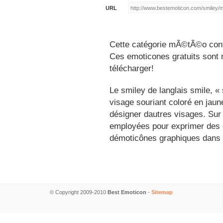
URL
Cette catégorie mÃ©tÃ©o conti
Ces emoticones gratuits sont m
télécharger!
Le smiley de langlais smile, 
visage souriant coloré en jau
désigner dautres visages. Sur
employées pour exprimer des é
démoticônes graphiques dans 
© Copyright 2009-2010
Best Emoticon
-
Sitemap