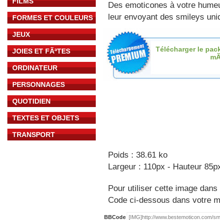
FILMS
Des emoticones à votre hume
leur envoyant des smileys uniq
FORMES ET COULEURS
JEUX
Télécharger le pac
JOIES ET FÃªTES
mÃ
ORDINATEUR
PERSONNAGES
QUOTIDIEN
TEXTES ET OBJETS
TRANSPORT
Poids : 38.61 ko
Largeur : 110px - Hauteur 85p
Pour utiliser cette image dans 
Code ci-dessous dans votre 
BBCode