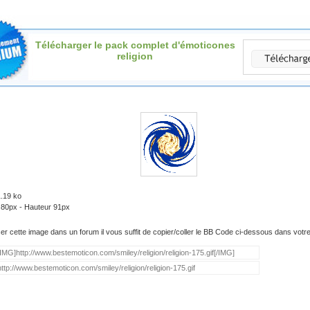
Télécharger le pack complet d'émoticones
religion
1.19 ko
 80px - Hauteur 91px
iser cette image dans un forum il vous suffit de copier/coller le BB Code ci-dessous dans vot