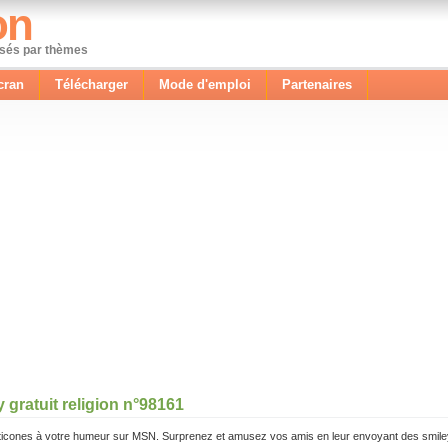
on
ssés par thèmes
cran
Télécharger
Mode d'emploi
Partenaires
 gratuit religion n°98161
icones à votre humeur sur MSN. Surprenez et amusez vos amis en leur envoyant des smile