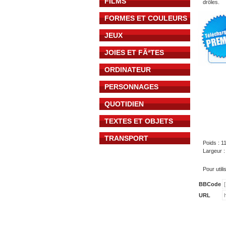
FILMS
drôles.
FORMES ET COULEURS
JEUX
JOIES ET FÃªTES
ORDINATEUR
PERSONNAGES
QUOTIDIEN
TEXTES ET OBJETS
TRANSPORT
Poids : 1
Largeur :
Pour util
BBCode
URL