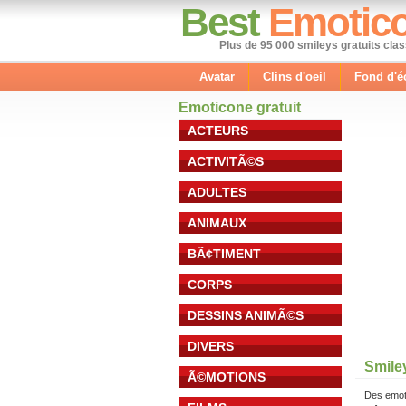
Best
Emotic
Plus de 95 000 smileys gratuits cla
Avatar
Clins d'oeil
Fond d'é
Emoticone gratuit
ACTEURS
ACTIVITÃ©S
ADULTES
ANIMAUX
BÃ¢TIMENT
CORPS
DESSINS ANIMÃ©S
DIVERS
Smiley
Ã©MOTIONS
Des emot