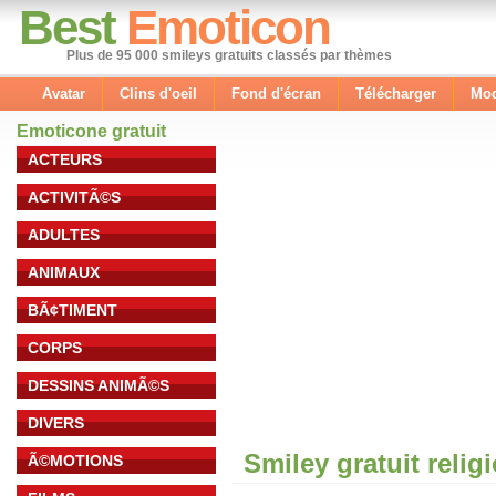
Best
Emoticon
Plus de 95 000 smileys gratuits classés par thèmes
Avatar
Clins d'oeil
Fond d'écran
Télécharger
Mod
Emoticone gratuit
ACTEURS
ACTIVITÃ©S
ADULTES
ANIMAUX
BÃ¢TIMENT
CORPS
DESSINS ANIMÃ©S
DIVERS
Smiley gratuit relig
Ã©MOTIONS