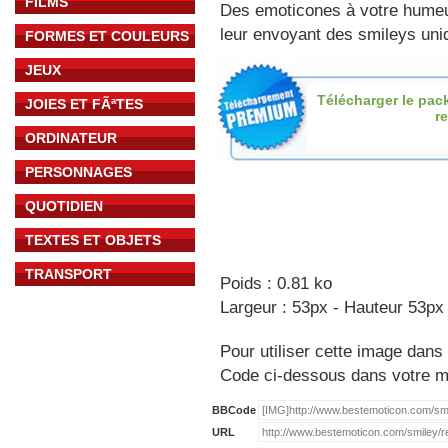
FILMS
Des emoticones à votre hume
leur envoyant des smileys uniq
FORMES ET COULEURS
JEUX
Télécharger le pac
JOIES ET FÃªTES
re
ORDINATEUR
PERSONNAGES
QUOTIDIEN
TEXTES ET OBJETS
TRANSPORT
Poids : 0.81 ko
Largeur : 53px - Hauteur 53px
Pour utiliser cette image dans 
Code ci-dessous dans votre 
BBCode
URL