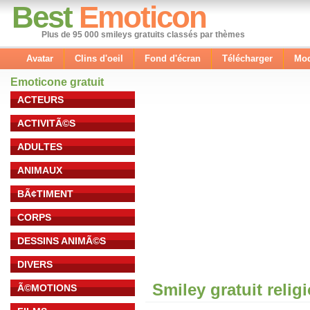
Best
Emoticon
Plus de 95 000 smileys gratuits classés par thèmes
Avatar
Clins d'oeil
Fond d'écran
Télécharger
Mod
Emoticone gratuit
ACTEURS
ACTIVITÃ©S
ADULTES
ANIMAUX
BÃ¢TIMENT
CORPS
DESSINS ANIMÃ©S
DIVERS
Smiley gratuit relig
Ã©MOTIONS