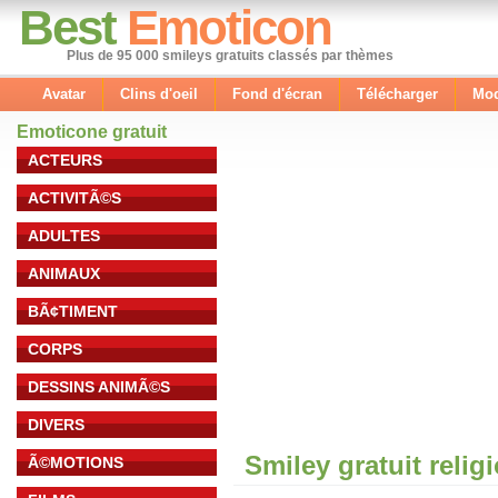
Best
Emoticon
Plus de 95 000 smileys gratuits classés par thèmes
Avatar
Clins d'oeil
Fond d'écran
Télécharger
Mod
Emoticone gratuit
ACTEURS
ACTIVITÃ©S
ADULTES
ANIMAUX
BÃ¢TIMENT
CORPS
DESSINS ANIMÃ©S
DIVERS
Smiley gratuit relig
Ã©MOTIONS