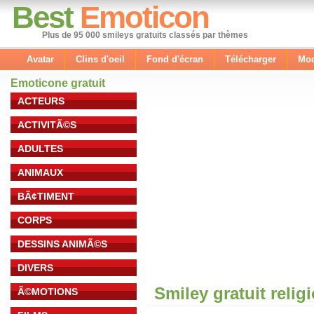
Best
Emoticon
Plus de 95 000 smileys gratuits classés par thèmes
Avatar
Clins d'oeil
Fond d'écran
Télécharger
Mod
Emoticone gratuit
ACTEURS
ACTIVITÃ©S
ADULTES
ANIMAUX
BÃ¢TIMENT
CORPS
DESSINS ANIMÃ©S
DIVERS
Smiley gratuit relig
Ã©MOTIONS