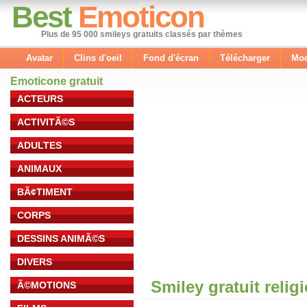
Best
Emoticon
Plus de 95 000 smileys gratuits classés par thèmes
Avatar
Clins d'oeil
Fond d'écran
Télécharger
Mod
Emoticone gratuit
ACTEURS
ACTIVITÃ©S
ADULTES
ANIMAUX
BÃ¢TIMENT
CORPS
DESSINS ANIMÃ©S
DIVERS
Smiley gratuit relig
Ã©MOTIONS