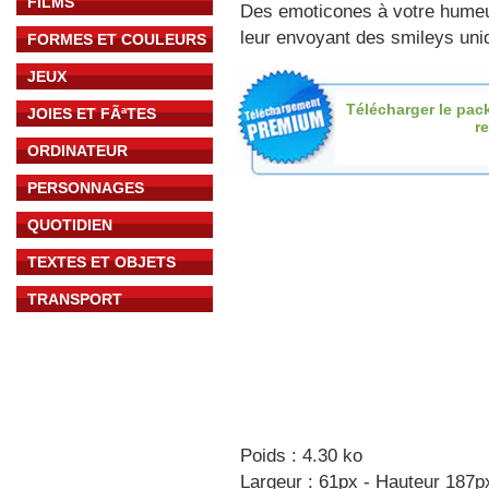
FILMS
Des emoticones à votre hume
leur envoyant des smileys uniq
FORMES ET COULEURS
JEUX
Télécharger le pac
JOIES ET FÃªTES
re
ORDINATEUR
PERSONNAGES
QUOTIDIEN
TEXTES ET OBJETS
TRANSPORT
Poids : 4.30 ko
Largeur : 61px - Hauteur 187p