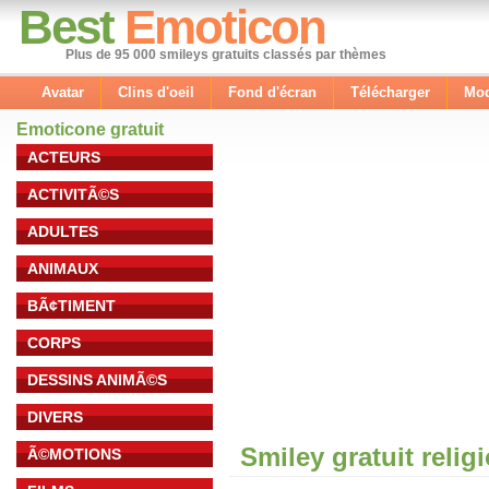
Best
Emoticon
Plus de 95 000 smileys gratuits classés par thèmes
Avatar
Clins d'oeil
Fond d'écran
Télécharger
Mod
Emoticone gratuit
ACTEURS
ACTIVITÃ©S
ADULTES
ANIMAUX
BÃ¢TIMENT
CORPS
DESSINS ANIMÃ©S
DIVERS
Smiley gratuit relig
Ã©MOTIONS